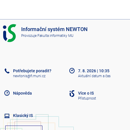
I
Informační systém NEWTON
S
Provozuje
Fakulta informatiky MU
N
E
W
T
O
N
Potřebujete poradit?
7. 8. 2026
|
10:35
newtonis@fi.muni.cz
Aktuální datum a čas
Nápověda
Více o IS
Přístupnost
Klasický IS