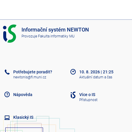
I
Informační systém NEWTON
S
Provozuje
Fakulta informatiky MU
N
E
W
T
O
N
Potřebujete poradit?
10. 8. 2026
|
21:25
newtonis@fi.muni.cz
Aktuální datum a čas
Nápověda
Více o IS
Přístupnost
Klasický IS