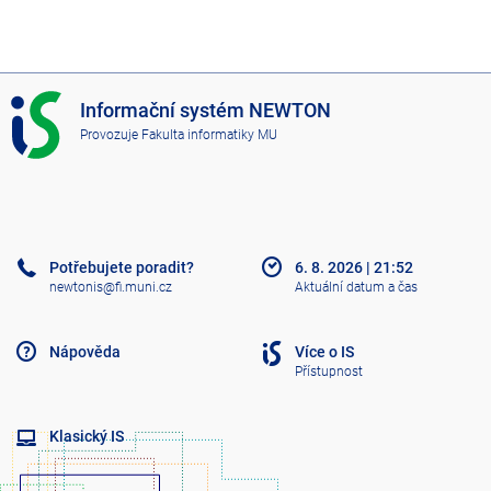
I
Informační systém NEWTON
S
Provozuje
Fakulta informatiky MU
N
E
W
T
O
N
Potřebujete poradit?
6. 8. 2026
|
21:52
newtonis@fi.muni.cz
Aktuální datum a čas
Nápověda
Více o IS
Přístupnost
Klasický IS