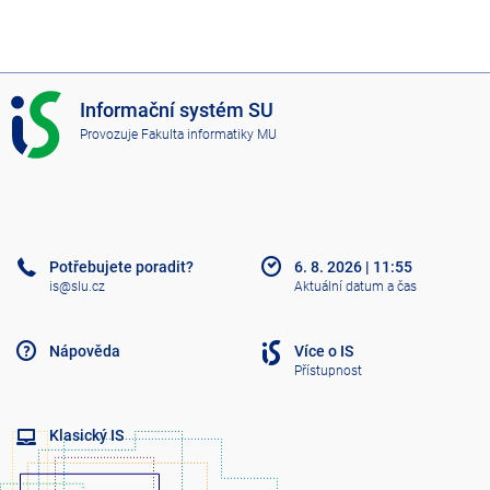
I
Informační systém SU
S
Provozuje
Fakulta informatiky MU
S
U
Potřebujete poradit?
6. 8. 2026
|
11:55
is@slu.cz
Aktuální datum a čas
Nápověda
Více o IS
Přístupnost
Klasický IS