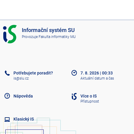
I
Informační systém SU
S
Provozuje
Fakulta informatiky MU
S
U
Potřebujete poradit?
7. 8. 2026
|
00:33
is@slu.cz
Aktuální datum a čas
Nápověda
Více o IS
Přístupnost
Klasický IS