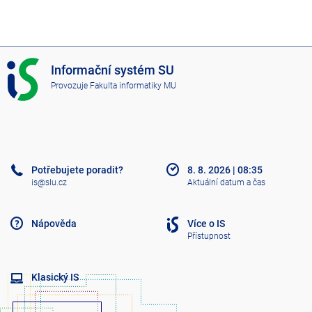
I
Informační systém SU
S
Provozuje
Fakulta informatiky MU
S
U
Potřebujete poradit?
8. 8. 2026
|
08:35
is@slu.cz
Aktuální datum a čas
Nápověda
Více o IS
Přístupnost
Klasický IS