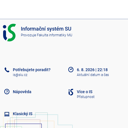
I
Informační systém SU
S
Provozuje
Fakulta informatiky MU
S
U
Potřebujete poradit?
6. 8. 2026
|
22:18
is@slu.cz
Aktuální datum a čas
Nápověda
Více o IS
Přístupnost
Klasický IS