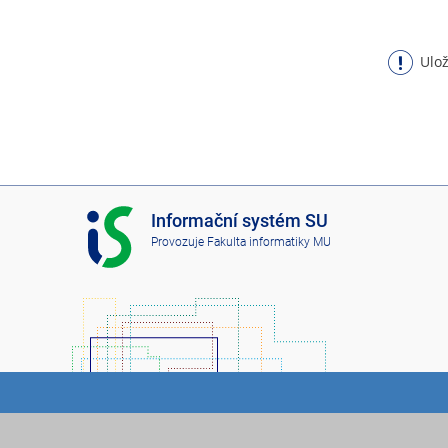
Ulož
I
Informační systém SU
S
Provozuje
Fakulta informatiky MU
S
U