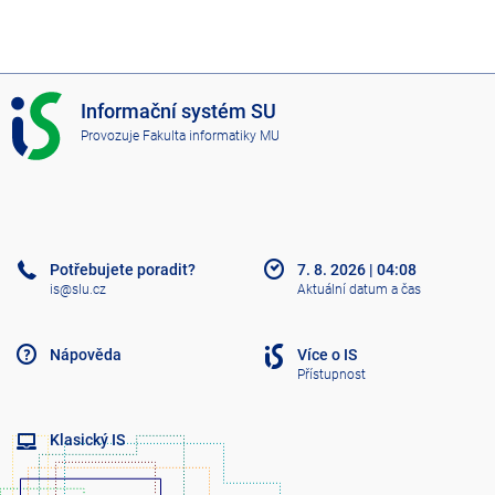
I
Informační systém SU
S
Provozuje
Fakulta informatiky MU
S
U
Potřebujete poradit?
7. 8. 2026
|
04:08
is@slu.cz
Aktuální datum a čas
Nápověda
Více o IS
Přístupnost
Klasický IS