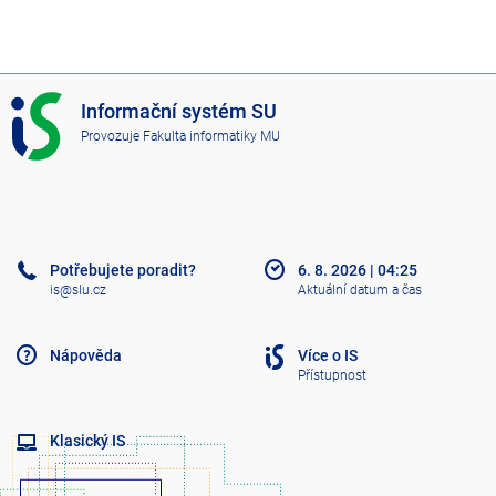
I
Informační systém SU
S
Provozuje
Fakulta informatiky MU
S
U
Potřebujete poradit?
6. 8. 2026
|
04:25
is@slu.cz
Aktuální datum a čas
Nápověda
Více o IS
Přístupnost
Klasický IS