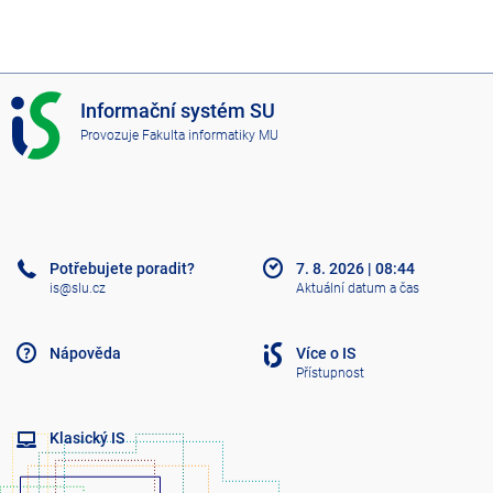
I
Informační systém SU
S
Provozuje
Fakulta informatiky MU
S
U
Potřebujete poradit?
7. 8. 2026
|
08:44
is@slu.cz
Aktuální datum a čas
Nápověda
Více o IS
Přístupnost
Klasický IS