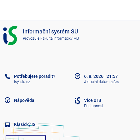
I
Informační systém SU
S
Provozuje
Fakulta informatiky MU
S
U
Potřebujete poradit?
6. 8. 2026
|
21:57
is@slu.cz
Aktuální datum a čas
Nápověda
Více o IS
Přístupnost
Klasický IS