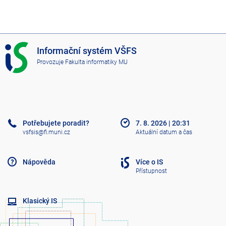
I
Informační systém VŠFS
S
Provozuje
Fakulta informatiky MU
V
Š
F
S
Potřebujete poradit?
7. 8. 2026
|
20:31
vsfsis@fi.muni.cz
Aktuální datum a čas
Nápověda
Více o IS
Přístupnost
Klasický IS