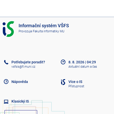
I
Informační systém VŠFS
S
Provozuje
Fakulta informatiky MU
V
Š
F
S
Potřebujete poradit?
8. 8. 2026
|
04:29
vsfsis@fi.muni.cz
Aktuální datum a čas
Nápověda
Více o IS
Přístupnost
Klasický IS