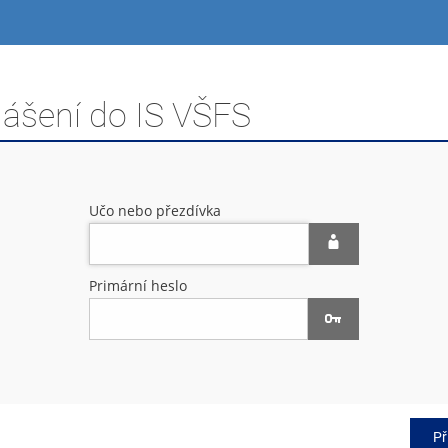
lášení do IS VŠFS
Učo nebo přezdívka
Primární heslo
Př