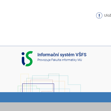
Ulož
I
Informační systém VŠFS
S
Provozuje
Fakulta informatiky MU
V
Š
F
S