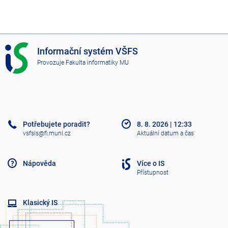
I
Informační systém VŠFS
S
Provozuje
Fakulta informatiky MU
V
Š
F
S
Potřebujete poradit?
8. 8. 2026
|
12:33
vsfsis@fi.muni.cz
Aktuální datum a čas
Nápověda
Více o IS
Přístupnost
Klasický IS