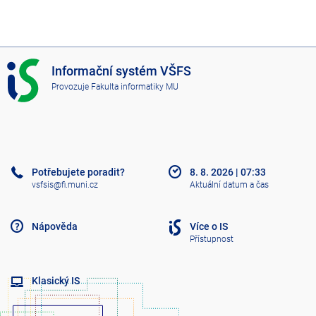
I
Informační systém VŠFS
S
Provozuje
Fakulta informatiky MU
V
Š
F
S
Potřebujete poradit?
8. 8. 2026
|
07:33
vsfsis@fi.muni.cz
Aktuální datum a čas
Nápověda
Více o IS
Přístupnost
Klasický IS