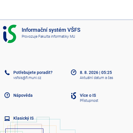
I
Informační systém VŠFS
S
Provozuje
Fakulta informatiky MU
V
Š
F
S
Potřebujete poradit?
8. 8. 2026
|
05:25
vsfsis@fi.muni.cz
Aktuální datum a čas
Nápověda
Více o IS
Přístupnost
Klasický IS