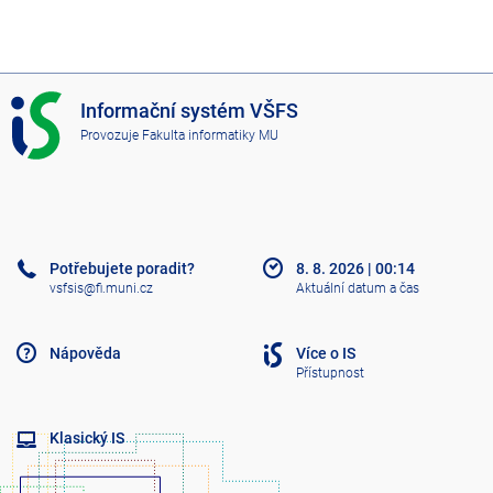
I
Informační systém VŠFS
S
Provozuje
Fakulta informatiky MU
V
Š
F
S
Potřebujete poradit?
8. 8. 2026
|
00:14
vsfsis@fi.muni.cz
Aktuální datum a čas
Nápověda
Více o IS
Přístupnost
Klasický IS