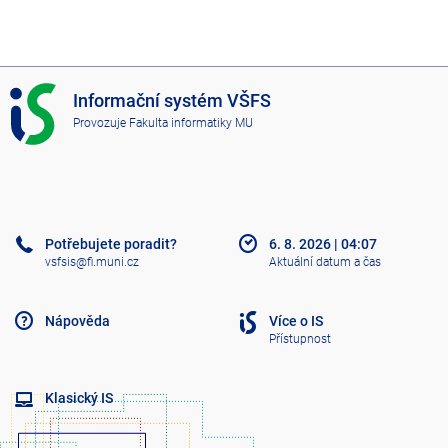
I
Informační systém VŠFS
S
Provozuje
Fakulta informatiky MU
V
Š
F
S
Potřebujete poradit?
6. 8. 2026
|
04:07
vsfsis@fi.muni.cz
Aktuální datum a čas
Nápověda
Více o IS
Přístupnost
Klasický IS