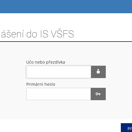
lášení do IS VŠFS
Učo nebo přezdívka
Primární heslo
Př