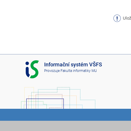
Ulož
I
Informační systém VŠFS
S
Provozuje
Fakulta informatiky MU
V
Š
F
S