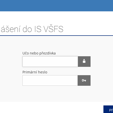
lášení do IS VŠFS
Učo nebo přezdívka
Primární heslo
Př