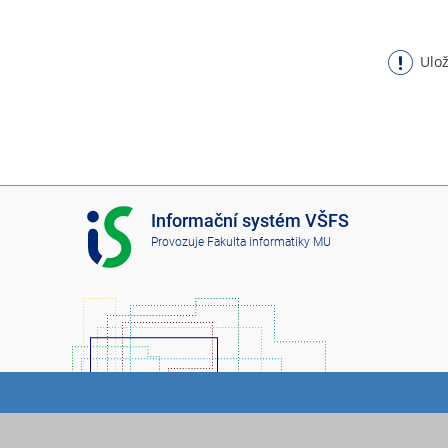
Ulož
I
Informační systém VŠFS
S
Provozuje
Fakulta informatiky MU
V
Š
F
S