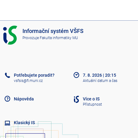
I
Informační systém VŠFS
S
Provozuje
Fakulta informatiky MU
V
Š
F
S
Potřebujete poradit?
7. 8. 2026
|
20:15
vsfsis@fi.muni.cz
Aktuální datum a čas
Nápověda
Více o IS
Přístupnost
Klasický IS