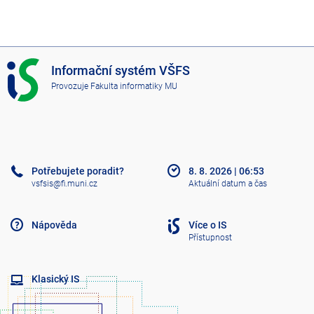
I
Informační systém VŠFS
S
Provozuje
Fakulta informatiky MU
V
Š
F
S
Potřebujete poradit?
8. 8. 2026
|
06:53
vsfsis@fi.muni.cz
Aktuální datum a čas
Nápověda
Více o IS
Přístupnost
Klasický IS