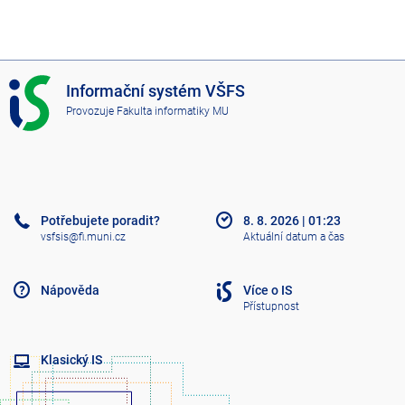
I
Informační systém VŠFS
S
Provozuje
Fakulta informatiky MU
V
Š
F
S
Potřebujete poradit?
8. 8. 2026
|
01:23
vsfsis@fi.muni.cz
Aktuální datum a čas
Nápověda
Více o IS
Přístupnost
Klasický IS