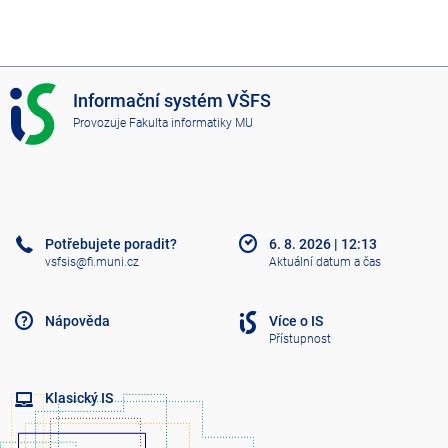
I
Informační systém VŠFS
S
Provozuje
Fakulta informatiky MU
V
Š
F
S
Potřebujete poradit?
6. 8. 2026
|
12:13
vsfsis@fi.muni.cz
Aktuální datum a čas
Nápověda
Více o IS
Přístupnost
Klasický IS