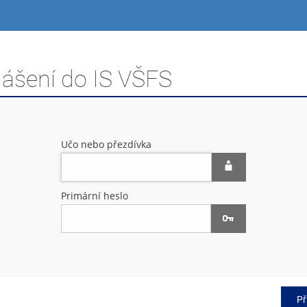
lášení do IS VŠFS
Učo nebo přezdívka
Primární heslo
Př