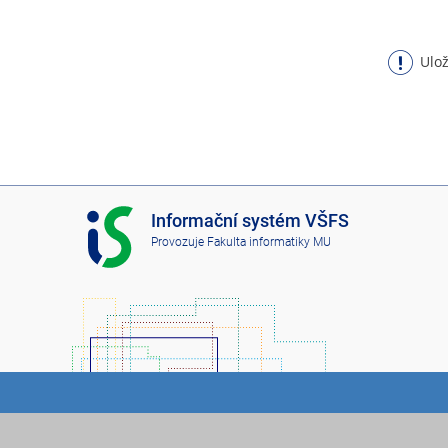
Ulož
I
Informační systém VŠFS
S
Provozuje
Fakulta informatiky MU
V
Š
F
S