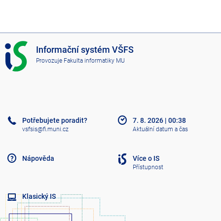
I
Informační systém VŠFS
S
Provozuje
Fakulta informatiky MU
V
Š
F
S
Potřebujete poradit?
7. 8. 2026
|
00:38
vsfsis@fi.muni.cz
Aktuální datum a čas
Nápověda
Více o IS
Přístupnost
Klasický IS