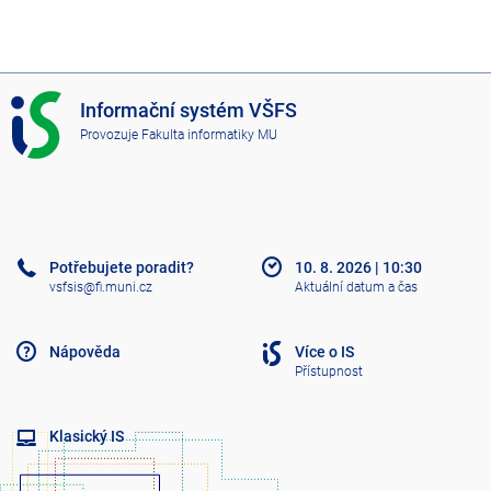
I
Informační systém VŠFS
S
Provozuje
Fakulta informatiky MU
V
Š
F
S
Potřebujete poradit?
10. 8. 2026
|
10:30
vsfsis@fi.muni.cz
Aktuální datum a čas
Nápověda
Více o IS
Přístupnost
Klasický IS