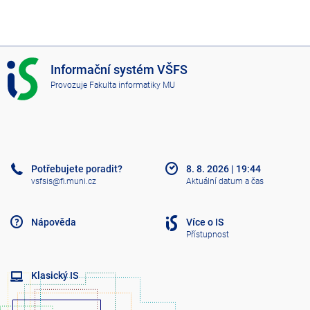
I
Informační systém VŠFS
S
Provozuje
Fakulta informatiky MU
V
Š
F
S
Potřebujete poradit?
8. 8. 2026
|
19:44
vsfsis@fi.muni.cz
Aktuální datum a čas
Nápověda
Více o IS
Přístupnost
Klasický IS