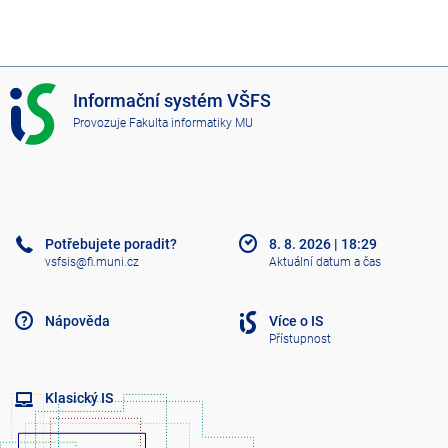
I
Informační systém VŠFS
S
Provozuje
Fakulta informatiky MU
V
Š
F
S
Potřebujete poradit?
8. 8. 2026
|
18:29
vsfsis@fi.muni.cz
Aktuální datum a čas
Nápověda
Více o IS
Přístupnost
Klasický IS