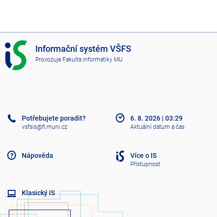
I
Informační systém VŠFS
S
Provozuje
Fakulta informatiky MU
V
Š
F
S
Potřebujete poradit?
6. 8. 2026
|
03:29
vsfsis@fi.muni.cz
Aktuální datum a čas
Nápověda
Více o IS
Přístupnost
Klasický IS