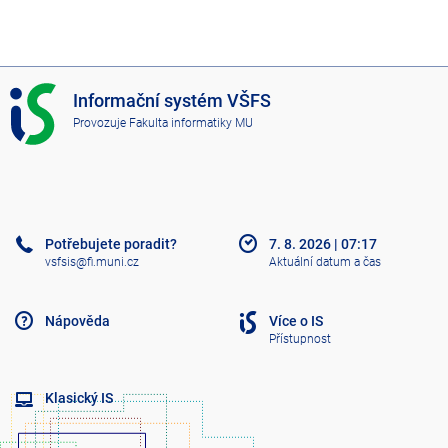
I
Informační systém VŠFS
S
Provozuje
Fakulta informatiky MU
V
Š
F
S
Potřebujete poradit?
7. 8. 2026
|
07:17
vsfsis@fi.muni.cz
Aktuální datum a čas
Nápověda
Více o IS
Přístupnost
Klasický IS