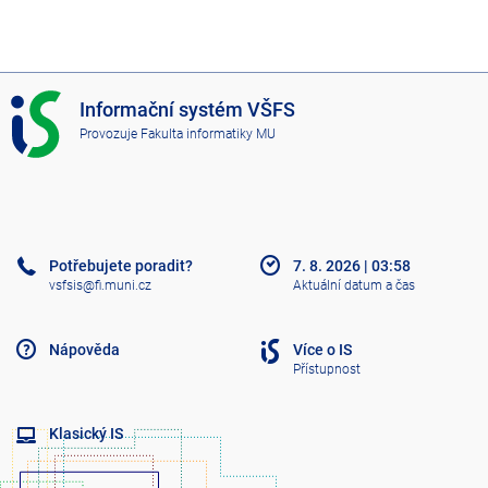
I
Informační systém VŠFS
S
Provozuje
Fakulta informatiky MU
V
Š
F
S
Potřebujete poradit?
7. 8. 2026
|
03:58
vsfsis@fi.muni.cz
Aktuální datum a čas
Nápověda
Více o IS
Přístupnost
Klasický IS