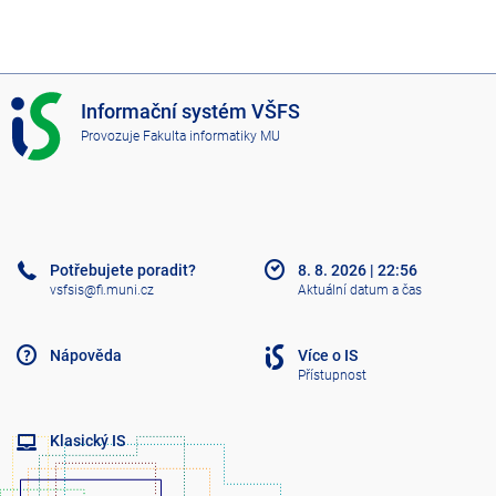
I
Informační systém VŠFS
S
Provozuje
Fakulta informatiky MU
V
Š
F
S
Potřebujete poradit?
8. 8. 2026
|
22:56
vsfsis@fi.muni.cz
Aktuální datum a čas
Nápověda
Více o IS
Přístupnost
Klasický IS