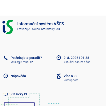
I
Informační systém VŠFS
S
Provozuje
Fakulta informatiky MU
V
Š
F
S
Potřebujete poradit?
9. 8. 2026
|
01:38
vsfsis@fi.muni.cz
Aktuální datum a čas
Nápověda
Více o IS
Přístupnost
Klasický IS