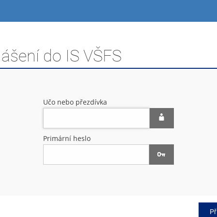
lášení do IS VŠFS
Učo nebo přezdívka
Primární heslo
Př