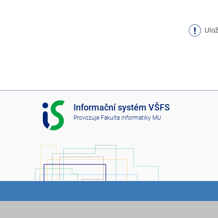
Ulož
I
Informační systém VŠFS
S
Provozuje
Fakulta informatiky MU
V
Š
F
S