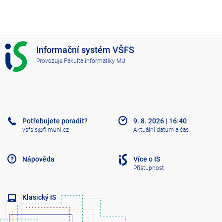
I
Informační systém VŠFS
S
Provozuje
Fakulta informatiky MU
V
Š
F
S
Potřebujete poradit?
9. 8. 2026
|
16:40
vsfsis@fi.muni.cz
Aktuální datum a čas
Nápověda
Více o IS
Přístupnost
Klasický IS