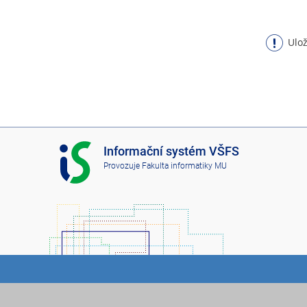
Ulož
I
Informační systém VŠFS
S
Provozuje
Fakulta informatiky MU
V
Š
F
S