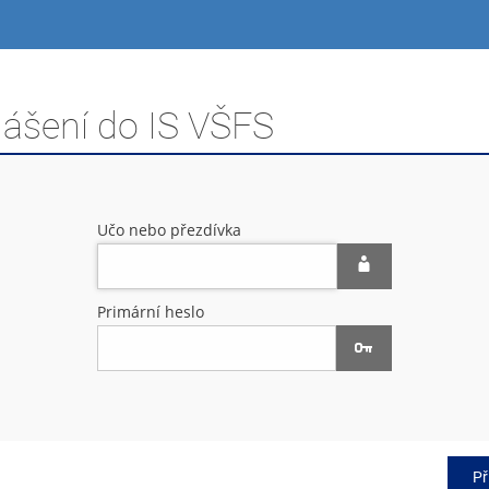
lášení do IS VŠFS
Učo nebo přezdívka
Primární heslo
Př