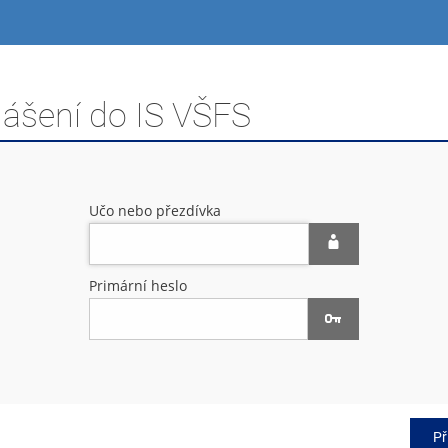
lášení do IS VŠFS
Učo nebo přezdívka
Primární heslo
Př