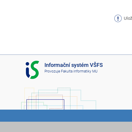
Ulož
I
Informační systém VŠFS
S
Provozuje
Fakulta informatiky MU
V
Š
F
S