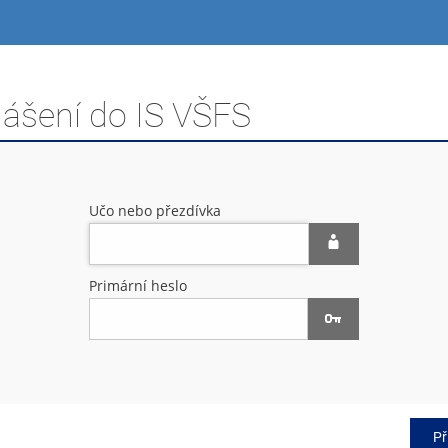
lášení do IS VŠFS
Učo nebo přezdívka
Primární heslo
Př