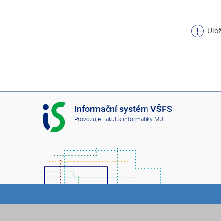
Ulož
I
Informační systém VŠFS
S
Provozuje
Fakulta informatiky MU
V
Š
F
S