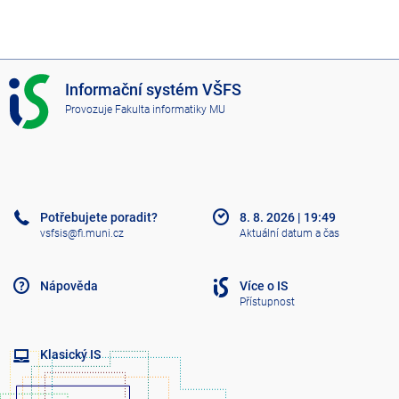
I
Informační systém VŠFS
S
Provozuje
Fakulta informatiky MU
V
Š
F
S
Potřebujete poradit?
8. 8. 2026
|
19:49
vsfsis@fi.muni.cz
Aktuální datum a čas
Nápověda
Více o IS
Přístupnost
Klasický IS