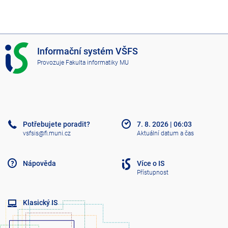
I
Informační systém VŠFS
S
Provozuje
Fakulta informatiky MU
V
Š
F
S
Potřebujete poradit?
7. 8. 2026
|
06:03
vsfsis@fi.muni.cz
Aktuální datum a čas
Nápověda
Více o IS
Přístupnost
Klasický IS