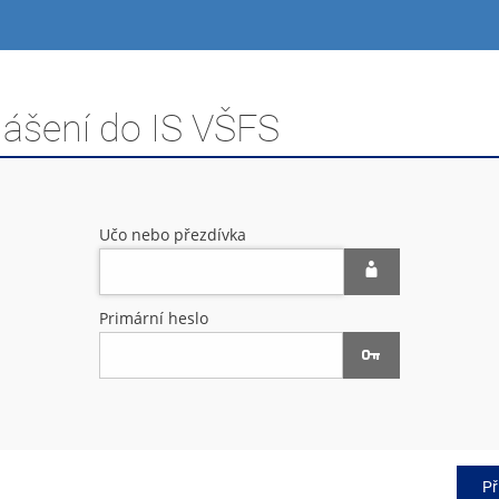
lášení do IS VŠFS
Učo nebo přezdívka
Primární heslo
Př