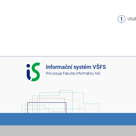
Ulož
I
Informační systém VŠFS
S
Provozuje
Fakulta informatiky MU
V
Š
F
S