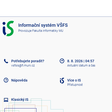
I
Informační systém VŠFS
S
Provozuje
Fakulta informatiky MU
V
Š
F
S
Potřebujete poradit?
8. 8. 2026
|
04:57
vsfsis@fi.muni.cz
Aktuální datum a čas
Nápověda
Více o IS
Přístupnost
Klasický IS