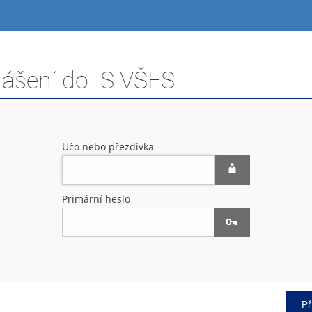
lášení do IS VŠFS
Učo nebo přezdívka
Primární heslo
Př