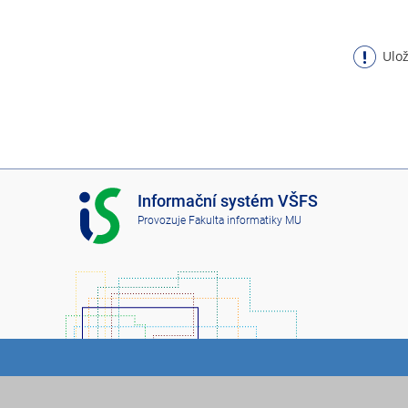
Ulož
I
Informační systém VŠFS
S
Provozuje
Fakulta informatiky MU
V
Š
F
S