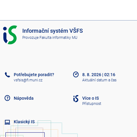
I
Informační systém VŠFS
S
Provozuje
Fakulta informatiky MU
V
Š
F
S
Potřebujete poradit?
8. 8. 2026
|
02:16
vsfsis@fi.muni.cz
Aktuální datum a čas
Nápověda
Více o IS
Přístupnost
Klasický IS