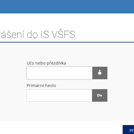
lášení do IS VŠFS
Učo nebo přezdívka
Primární heslo
Př