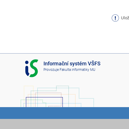
Ulož
I
Informační systém VŠFS
S
Provozuje
Fakulta informatiky MU
V
Š
F
S