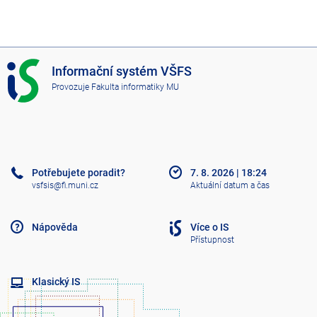
I
Informační systém VŠFS
S
Provozuje
Fakulta informatiky MU
V
Š
F
S
Potřebujete poradit?
7. 8. 2026
|
18:24
vsfsis@fi.muni.cz
Aktuální datum a čas
Nápověda
Více o IS
Přístupnost
Klasický IS