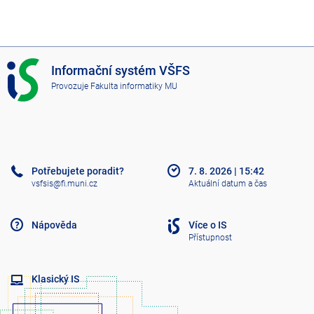
I
Informační systém VŠFS
S
Provozuje
Fakulta informatiky MU
V
Š
F
S
Potřebujete poradit?
7. 8. 2026
|
15:42
vsfsis@fi.muni.cz
Aktuální datum a čas
Nápověda
Více o IS
Přístupnost
Klasický IS